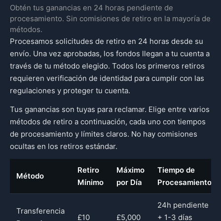
Obtén tus ganancias en 24 horas pendiente de
procesamiento. Sin comisiones de retiro en la mayoría de
métodos.
Procesamos solicitudes de retiro en 24 horas desde su
envío. Una vez aprobadas, los fondos llegan a tu cuenta a
través de tu método elegido. Todos los primeros retiros
requieren verificación de identidad para cumplir con las
regulaciones y proteger tu cuenta.
Tus ganancias son tuyas para reclamar. Elige entre varios
métodos de retiro a continuación, cada uno con tiempos
de procesamiento y límites claros. No hay comisiones
ocultas en los retiros estándar.
Retiro
Máximo
Tiempo de
Método
Mínimo
por Día
Procesamiento
24h pendiente
Transferencia
£10
£5,000
+ 1-3 días