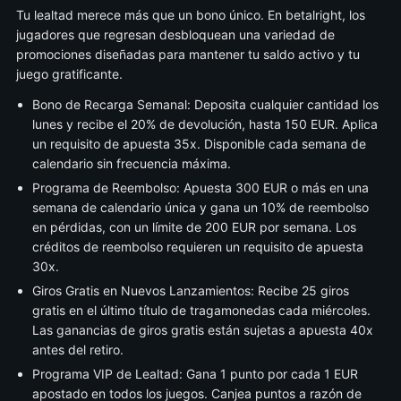
Tu lealtad merece más que un bono único. En betalright, los
jugadores que regresan desbloquean una variedad de
promociones diseñadas para mantener tu saldo activo y tu
juego gratificante.
Bono de Recarga Semanal: Deposita cualquier cantidad los
lunes y recibe el 20% de devolución, hasta 150 EUR. Aplica
un requisito de apuesta 35x. Disponible cada semana de
calendario sin frecuencia máxima.
Programa de Reembolso: Apuesta 300 EUR o más en una
semana de calendario única y gana un 10% de reembolso
en pérdidas, con un límite de 200 EUR por semana. Los
créditos de reembolso requieren un requisito de apuesta
30x.
Giros Gratis en Nuevos Lanzamientos: Recibe 25 giros
gratis en el último título de tragamonedas cada miércoles.
Las ganancias de giros gratis están sujetas a apuesta 40x
antes del retiro.
Programa VIP de Lealtad: Gana 1 punto por cada 1 EUR
apostado en todos los juegos. Canjea puntos a razón de