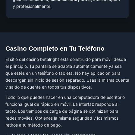
y profesionalmente.
Casino Completo en Tu Teléfono
El sitio del casino betalright está construido para móvil desde
el principio. Tu pantalla se adapta automáticamente ya sea
que estés en un teléfono o tableta. No hay aplicación para
descargar, sin inicio de sesión separado. Usas la misma cuenta
y saldo de cuenta en todos tus dispositivos.
Todo lo que puedes hacer en una computadora de escritorio
funciona igual de rápido en móvil. La interfaz responde al
tacto. Los tiempos de carga de página se optimizan para
redes móviles. Obtienes la misma seguridad y los mismos
retiros a tu método de pago.