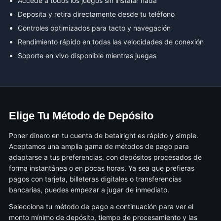
Accede a todos los juegos sin instalar nada
Deposita y retira directamente desde tu teléfono
Controles optimizados para tacto y navegación
Rendimiento rápido en todas las velocidades de conexión
Soporte en vivo disponible mientras juegas
Elige Tu Método de Depósito
Poner dinero en tu cuenta de betalright es rápido y simple.
Aceptamos una amplia gama de métodos de pago para
adaptarse a tus preferencias, con depósitos procesados de
forma instantánea o en pocas horas. Ya sea que prefieras
pagos con tarjeta, billeteras digitales o transferencias
bancarias, puedes empezar a jugar de inmediato.
Selecciona tu método de pago a continuación para ver el
monto mínimo de depósito, tiempo de procesamiento y las