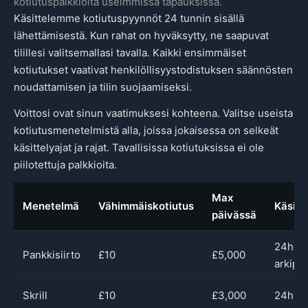
kotiutuspalkkioita useimmissa tapauksissa.
Käsittelemme kotiutuspyynnöt 24 tunnin sisällä
lähettämisestä. Kun rahat on hyväksytty, ne saapuvat
tilillesi valitsemallasi tavalla. Kaikki ensimmäiset
kotiutukset vaativat henkilöllisyystodistuksen säännösten
noudattamisen ja tilin suojaamiseksi.
Voittosi ovat sinun vaatimuksesi kohteena. Valitse useista
kotiutusmenetelmistä alla, joissa jokaisessa on selkeät
käsittelyajat ja rajat. Tavallisissa kotiutuksissa ei ole
piilotettuja palkkioita.
Max
Menetelmä
Vähimmäiskotiutus
Käsitt
päivässä
24h + 
Pankkisiirto
£10
£5,000
arkipä
Skrill
£10
£3,000
24h + 