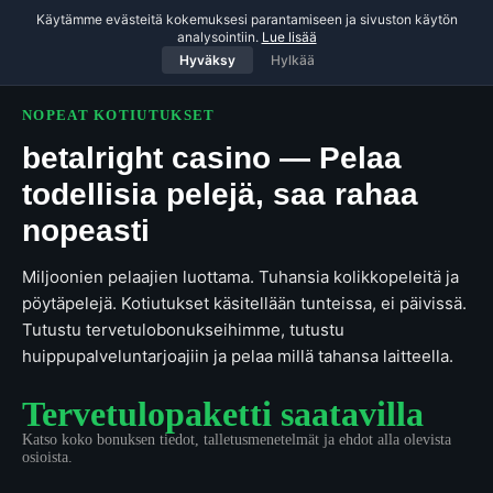
Käytämme evästeitä kokemuksesi parantamiseen ja sivuston käytön
betalright casino
FI
Pelaa
▾
analysointiin.
Lue lisää
Hyväksy
Hylkää
NOPEAT KOTIUTUKSET
betalright casino — Pelaa
todellisia pelejä, saa rahaa
nopeasti
Miljoonien pelaajien luottama. Tuhansia kolikkopeleitä ja
pöytäpelejä. Kotiutukset käsitellään tunteissa, ei päivissä.
Tutustu tervetulobonukseihimme, tutustu
huippupalveluntarjoajiin ja pelaa millä tahansa laitteella.
Tervetulopaketti saatavilla
Katso koko bonuksen tiedot, talletusmenetelmät ja ehdot alla olevista
osioista.