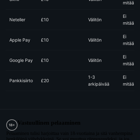
mitään
Ei
Neteller
£10
Välitön
mitään
Ei
Apple Pay
£10
Välitön
mitään
Ei
Google Pay
£10
Välitön
mitään
1-3
Ei
Pankkisiirto
£20
arkipäivää
mitään
Vastuullinen pelaaminen
18+
Pelaaminen tulisi harjoittaa vain 18-vuotiaina ja sitä vanhempina
henkilöinä viihdykkeinä. Se voi muuttua riippuvuudeksi, ja jos