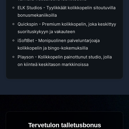
ELK Studios - Tyylikkäät kolikkopelin sitoutuvilla
bonusmekaniikoilla
Quickspin - Premium kolikkopelin, joka keskittyy
suorituskykyyn ja vakauteen
iSoftBet - Monipuolinen palveluntarjoaja
kolikkopelin ja bingo-kokemuksilla
Playson - Kolikkopelin painottunut studio, jolla
on kiinteä keskitason markkinoissa
Tervetulon talletusbonus